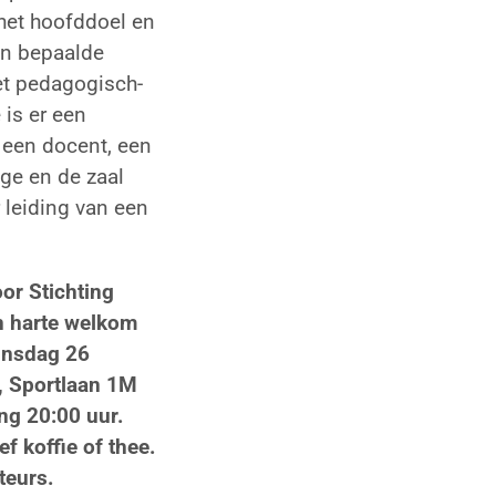
 het hoofddoel en
én bepaalde
et pedagogisch-
is er een
 een docent, een
ige en de zaal
 leiding van een
or Stichting
n harte welkom
dinsdag 26
, Sportlaan 1M
ng 20:00 uur.
f koffie of thee.
teurs.