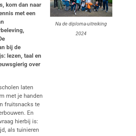
js, kom dan naar
kennis met een
an
Na de diploma-uitreiking
rbeleving,
2024
De
n bij de
: lezen, taal en
euwsgierig over
sscholen laten
 om met je handen
n fruitsnacks te
verbouwen. En
raag hierbij is:
d, als tuinieren