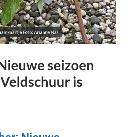
amkaartje Foto: Arianne Nas
Nieuwe seizoen
eldschuur is