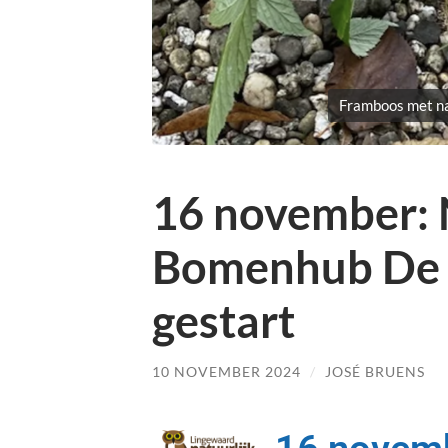
Framboos met na
16 november: 
Bomenhub De V
gestart
10 NOVEMBER 2024
/
JOSÉ BRUENS