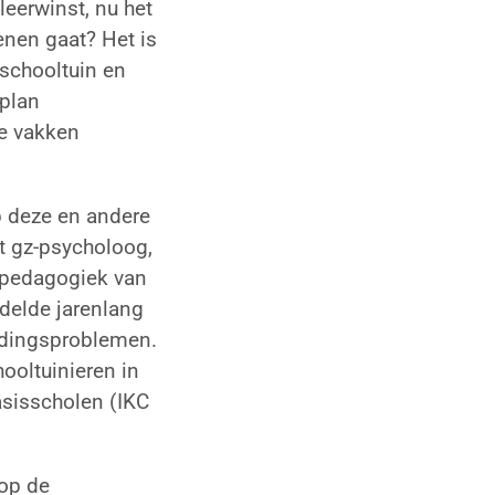
leerwinst, nu het
nen gaat? Het is
 schooltuin en
rplan
e vakken
p deze en andere
it gz-psycholoog,
opedagogiek van
delde jarenlang
edingsproblemen.
ooltuinieren in
sisscholen (IKC
 op de