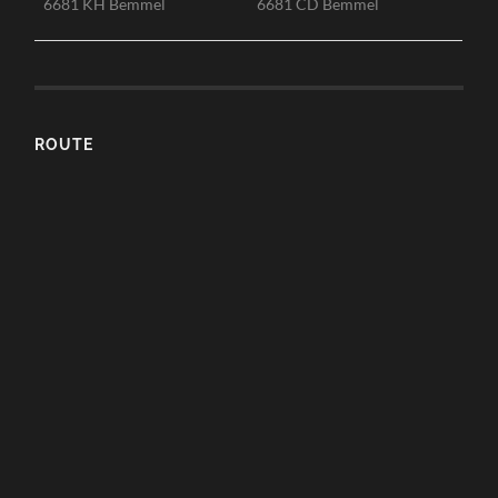
6681 KH Bemmel
6681 CD Bemmel
ROUTE