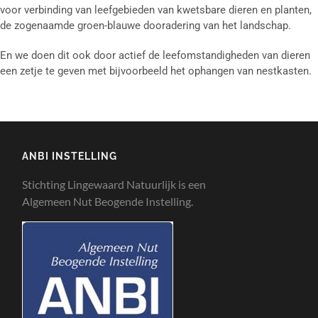
voor verbinding van leefgebieden van kwetsbare dieren en planten,
de zogenaamde groen-blauwe dooradering van het landschap.
En we doen dit ook door actief de leefomstandigheden van dieren
een zetje te geven met bijvoorbeeld het ophangen van nestkasten.
ANBI INSTELLING
Stichting Lingewaard Natuurlijk is een
Algemeen Nut Beogende Instelling.