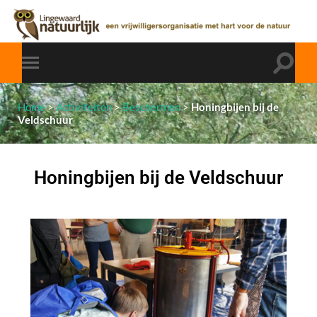
Home
>
Activiteiten
>
Beschermen
>
Honingbijen bij de
Veldschuur
Honingbijen bij de Veldschuur