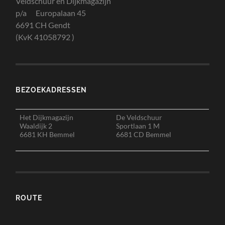
Veldschuur en Dijkmagazijn
p/a Europalaan 45
6691 CH Gendt
(KvK 41058792 )
BEZOEKADRESSEN
Het Dijkmagazijn
De Veldschuur
Waaldijk 2
Sportlaan 1 M
6681 KH Bemmel
6681 CD Bemmel
ROUTE