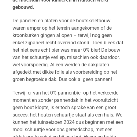
gebouwd.
De panelen en platen voor de houtskeletbouw
waren amper op het terrein aangekomen of de
kroonkurken gingen al open – terwijl nog geen
enkel zijpaneel recht overeind stond. Toen bleek dat
het niet eens echt bier was maar 0% bier! De bouw
van het schuurtje verliep, misschien ook daardoor,
wel voorspoedig. Alleen werden de dakplaten
afgedekt met dikke folie als voorbereiding op het
groen begroeide dak. Dus ook al geen pannen!
Terwijl er van het 0%-pannenbier op het verkeerde
moment en zonder pannendak in het vooruitzicht
geen hout klopte, is er toch sprake van een groot
succes: het houten schuurtje staat als een huis.
We
kunnen het tuinseizoen 2024 dus beginnen met een
mooi schuurtje voor ons gereedschap, met een
afdak om te schuilen bij een bui. Hoera en hulde