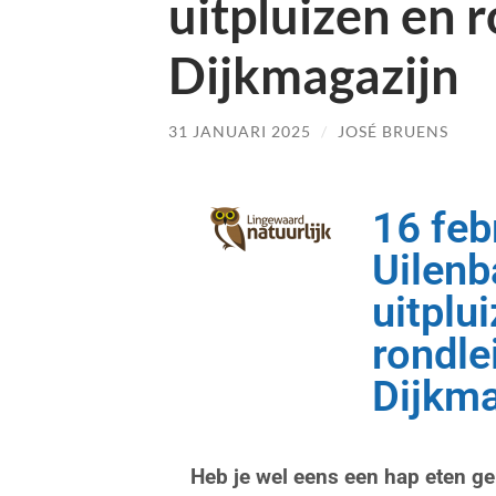
uitpluizen en r
Dijkmagazijn
31 JANUARI 2025
/
JOSÉ BRUENS
16 feb
Uilenb
uitplu
rondle
Dijkma
Heb je wel eens een hap eten 