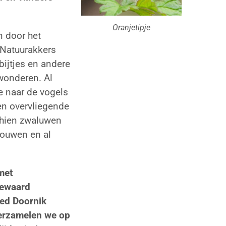
Oranjetipje
 door het
 Natuurakkers
bijtjes en andere
wonderen. Al
e naar de vogels
 een overvliegende
chien zwaluwen
bouwen en al
met
gewaard
oed Doornik
erzamelen we op