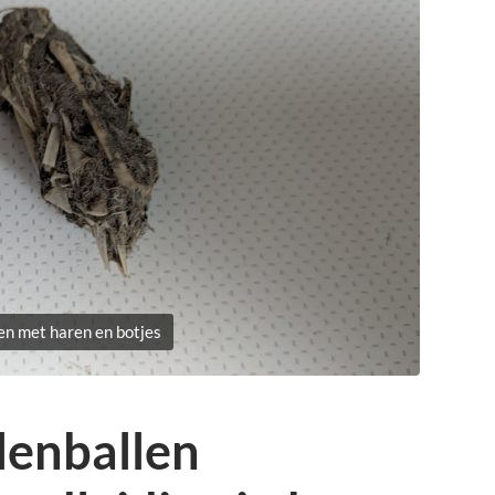
en met haren en botjes
ilenballen