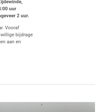
Zijdewinde,
4:00 uur
ngeveer 2 uur.
r. Vooraf
willige bijdrage
rzen aan en