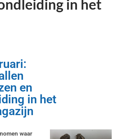
ondleiding in het
ruari:
allen
izen en
iding in het
gazijn
genomen waar