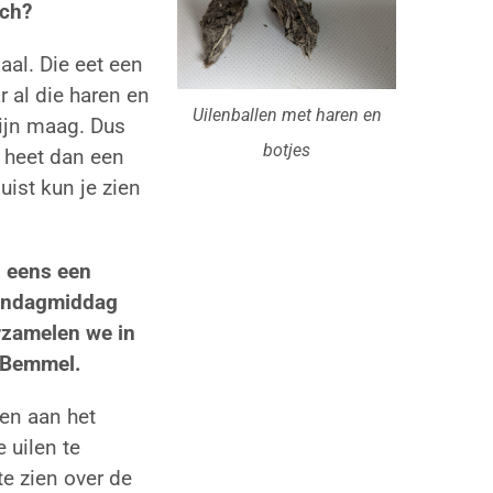
och?
aal. Die eet een
 al die haren en
Uilenballen met haren en
zijn maag. Dus
botjes
t heet dan een
luist kun je zien
l eens een
ondagmiddag
rzamelen we in
n Bemmel.
en aan het
 uilen te
te zien over de