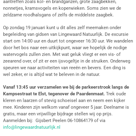
aantreffen zoals kol- en brandganzen, grote zaagbekken,
nonnetjes, kramsvogels en koperwieken. Soms zien we de
zeldzame roodhalsgans of zelfs de middelste zaagbek.
Op zondag 19 januari kunt u dit alles zelf meemaken onder
begeleiding van gidsen van Lingewaard Natuurlijk. De excursie
start om 14:00 uur en duurt tot ongeveer 16:30 uur. We wandelen
door het bos naar een uitkijkpunt, waar we hopelijk de nodige
watervogels zullen zien. Met wat geluk vliegt er een vis- of
zeearend over, of zit er een ijsvogeltje in de struiken. Onderweg
speuren we naar activiteiten van reeën en bevers. Een ding is
wel zeker, er is altijd wat te beleven in de natuur.
Vanaf 13:45 uur verzamelen we bij de parkeerstrook langs de
Kampsestraat te Elst, tegenover de Paardenmaat.
Trek oude
kleren en laarzen of stevig schoeisel aan en neem een kijker
mee. Kinderen zijn welkom vanaf ongeveer 5 jaar. Deelname is
gratis, maar een vrijwillige bijdrage stellen wij op prijs.
Aanmelden bij: Gijsbert Peelen 06-10864179 of via
info@lingewaardnatuurlijk.nl