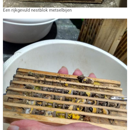
Een rijkgevuld nestblok metselbijen