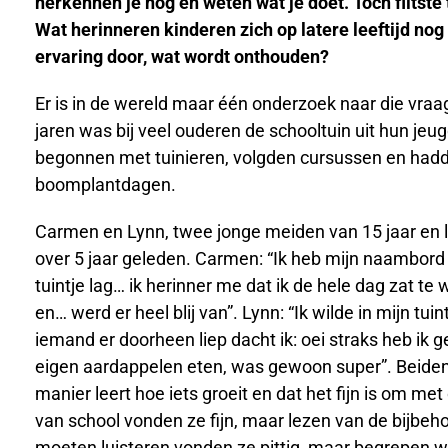
herkennen je nog en weten wat je doet. Toch flitste 
Wat herinneren kinderen zich op latere leeftijd nog
ervaring door, wat wordt onthouden?
Er is in de wereld maar één onderzoek naar die vraag
jaren was bij veel ouderen de schooltuin uit hun je
begonnen met tuinieren, volgden cursussen en hadd
boomplantdagen.
Carmen en Lynn, twee jonge meiden van 15 jaar en l
over 5 jaar geleden. Carmen: “Ik heb mijn naambord
tuintje lag… ik herinner me dat ik de hele dag zat 
en… werd er heel blij van”. Lynn: “Ik wilde in mijn tuin
iemand er doorheen liep dacht ik: oei straks heb ik g
eigen aardappelen eten, was gewoon super”. Beiden 
manier leert hoe iets groeit en dat het fijn is om m
van school vonden ze fijn, maar lezen van de bijbeho
moeten luisteren vonden ze pittig, maar begrepen we