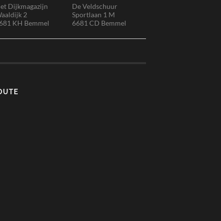
et Dijkmagazijn
De Veldschuur
aaldijk 2
Sportlaan 1 M
681 KH Bemmel
6681 CD Bemmel
OUTE