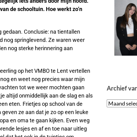
tegelijk iets anders door mijn hoofd.
 van de schooltuin. Hoe werkt zo’n
 gedaan. Conclusie: na tientallen
ugd nog springlevend. Ze waren weer
en nog sterke herinnering aan
eerling op het VMBO te Lent vertellen
 nog en weet nog precies waar mijn
te wachten tot we weer mochten gaan
Archief va
tje altijd onmiddellijk aan de slag en als
een eten. Frietjes op school van de
geven ze aan dat je zo op een leuke
et opa en oma te gaan kijken. Even weg
rende lesjes en af en toe naar uitleg
l dat het ook in de tuintjes om