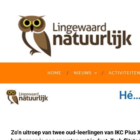
HOME
NIEUWS
ACTIVITEITE
Hé… 
Zo’n uitroep van twee oud-leerlingen van IKC Pius X