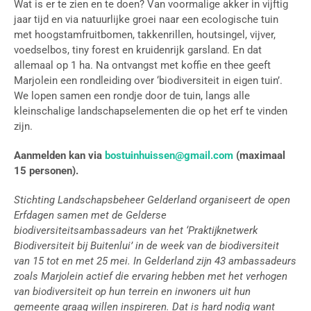
Wat is er te zien en te doen? Van voormalige akker in vijftig
jaar tijd en via natuurlijke groei naar een ecologische tuin
met hoogstamfruitbomen, takkenrillen, houtsingel, vijver,
voedselbos, tiny forest en kruidenrijk garsland. En dat
allemaal op 1 ha. Na ontvangst met koffie en thee geeft
Marjolein een rondleiding over ‘biodiversiteit in eigen tuin’.
We lopen samen een rondje door de tuin, langs alle
kleinschalige landschapselementen die op het erf te vinden
zijn.
Aanmelden kan via
bostuinhuissen@gmail.com
(maximaal
15 personen).
Stichting Landschapsbeheer Gelderland organiseert de open
Erfdagen samen met de Gelderse
biodiversiteitsambassadeurs van het ‘Praktijknetwerk
Biodiversiteit bij Buitenlui’ in de week van de biodiversiteit
van 15 tot en met 25 mei. In Gelderland zijn 43 ambassadeurs
zoals Marjolein actief die ervaring hebben met het verhogen
van biodiversiteit op hun terrein en inwoners uit hun
gemeente graag willen inspireren. Dat is hard nodig want