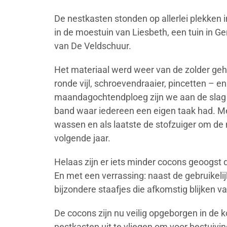
De nestkasten stonden op allerlei plekken
in de moestuin van Liesbeth, een tuin in Gend
van De Veldschuur.
Het materiaal werd weer van de zolder geh
ronde vijl, schroevendraaier, pincetten –
maandagochtendploeg zijn we aan de slag 
band waar iedereen een eigen taak had. Me
wassen en als laatste de stofzuiger om d
volgende jaar.
Helaas zijn er iets minder cocons geoogst d
En met een verrassing: naast de gebruikeli
bijzondere staafjes die afkomstig blijken 
De cocons zijn nu veilig opgeborgen in de k
nestkasten uit te vliegen om voor bestuiv