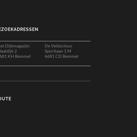
EZOEKADRESSEN
et Dijkmagazijn
De Veldschuur
aaldijk 2
Sportlaan 1 M
681 KH Bemmel
6681 CD Bemmel
OUTE