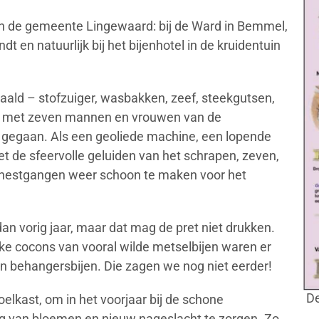
 in de gemeente Lingewaard: bij de Ward in Bemmel,
t en natuurlijk bij het bijenhotel in de kruidentuin
aald – stofzuiger, wasbakken, zeef, steekgutsen,
 en met zeven mannen en vrouwen van de
gegaan. Als een geoliede machine, een lopende
t de sfeervolle geluiden van het schrapen, zeven,
e nestgangen weer schoon te maken voor het
an vorig jaar, maar dat mag de pret niet drukken.
jke cocons van vooral wilde metselbijen waren er
van behangersbijen. Die zagen we nog niet eerder!
De
oelkast, om in het voorjaar bij de schone
ing van bloemen en nieuw nageslacht te zorgen. Zo