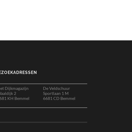
EZOEKADRESSEN
et Dijkmagazijn
De Veldschuur
aaldijk 2
Sportlaan 1 M
681 KH Bemmel
6681 CD Bemmel