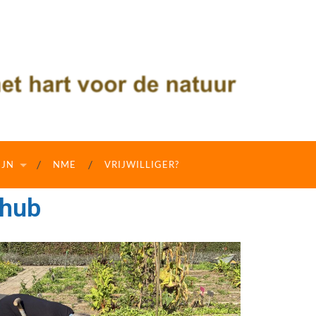
IJN
NME
VRIJWILLIGER?
nhub