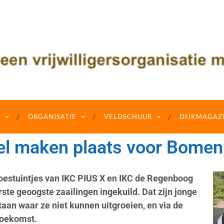
N
ORGANISATIE
VELDSCHUUR
DIJKMAGAZ
el maken plaats voor Bome
moestuintjes van IKC PIUS X en IKC de Regenboog
te geoogste zaailingen ingekuild. Dat zijn jonge
taan waar ze niet kunnen uitgroeien, en via de
toekomst.