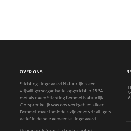
OVER ONS
B
Stichting Lingewaard Natuurlijk is een
H
vrijwilligersorganisatie, opgericht in 1994
W
met als naam Stichting Bemmel Natuurlijk.
6
Oorspronkelijk was ons werkgebied alleen
Bemmel, maar inmiddels zijn onze vrijwilligers
actief in de hele gemeente Lingewaard.
Voor meer informatie kunt u contact