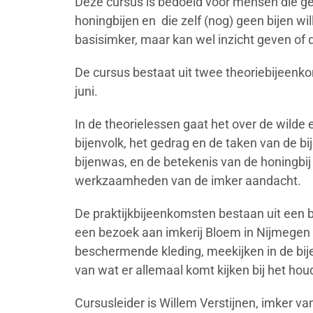
Deze cursus is bedoeld voor mensen die geïn
honingbijen en die zelf (nog) geen bijen wi
basisimker, maar kan wel inzicht geven of d
De cursus bestaat uit twee theoriebijeenk
juni.
In de theorielessen gaat het over de wilde en
bijenvolk, het gedrag en de taken van de bi
bijenwas, en de betekenis van de honingbij
werkzaamheden van de imker aandacht.
De praktijkbijeenkomsten bestaan uit een 
een bezoek aan imkerij Bloem in Nijmege
beschermende kleding, meekijken in de bij
van wat er allemaal komt kijken bij het ho
Cursusleider is Willem Verstijnen, imker v