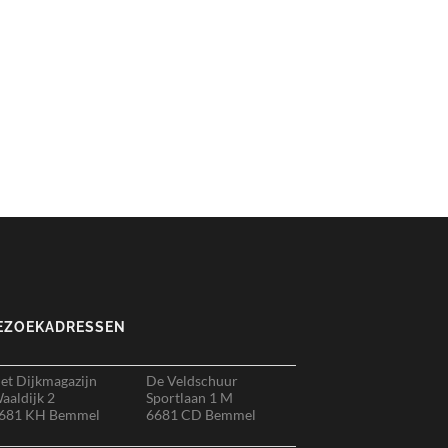
EZOEKADRESSEN
et Dijkmagazijn
De Veldschuur
aaldijk 2
Sportlaan 1 M
681 KH Bemmel
6681 CD Bemmel