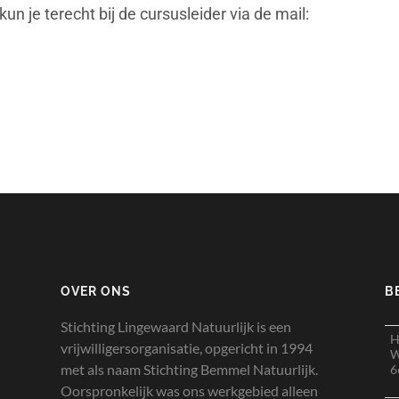
 je terecht bij de cursusleider via de mail:
OVER ONS
B
Stichting Lingewaard Natuurlijk is een
H
vrijwilligersorganisatie, opgericht in 1994
W
met als naam Stichting Bemmel Natuurlijk.
6
Oorspronkelijk was ons werkgebied alleen