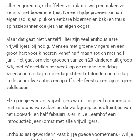
allerlei groentes, schoffelen ze onkruid weg en maken ze
kennis met bodemdiertjes. Na een tijdje proeven ze hun
eigen radijsjes, plukken eetbare bloemen en bakken thuis
spinaziepannenkoekjes van eigen oogst.
Maar dat gaat niet vanzelf! Hier zijn veel enthousiaste
vrijwilligers bij nodig. Mensen met groene vingers en een
groot hart voor kinderen, vanaf half maart tot en met half
juni. Het gaat om vier groepen van zo’n 20 kinderen uit groep
5/6, met één veldles per week op de maandagmiddag,
woensdagmiddag, donderdagochtend of donderdagmiddag.
In de schoolvakanties en op officiële feestdagen zijn er geen
veldlessen.
Elk groepje van vier vrijwilligers wordt begeleid door iemand
met verstand van zaken uit de werkgroep schooltuintjes van
het EcoPark, en half februari is er in De Leemhof een
introductiebijeenkomst met alle vrijwilligers.
Enthousiast geworden? Past bij je goede voornemens? Wil je