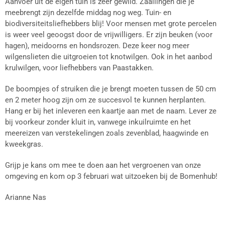
Aanvoer uit de eigen tuin is zeer gewild. Zaailingen die je
meebrengt zijn dezelfde middag nog weg. Tuin- en
biodiversiteitsliefhebbers blij! Voor mensen met grote percelen
is weer veel geoogst door de vrijwilligers. Er zijn beuken (voor
hagen), meidoorns en hondsrozen. Deze keer nog meer
wilgenslieten die uitgroeien tot knotwilgen. Ook in het aanbod
krulwilgen, voor liefhebbers van Paastakken.
De boompjes of struiken die je brengt moeten tussen de 50 cm
en 2 meter hoog zijn om ze succesvol te kunnen herplanten.
Hang er bij het inleveren een kaartje aan met de naam. Lever ze
bij voorkeur zonder kluit in, vanwege inkuilruimte en het
meereizen van verstekelingen zoals zevenblad, haagwinde en
kweekgras.
Grijp je kans om mee te doen aan het vergroenen van onze
omgeving en kom op 3 februari wat uitzoeken bij de Bomenhub!
Arianne Nas