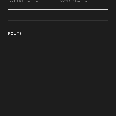
6681 KH Bemmel
6681 CD Bemmel
ROUTE