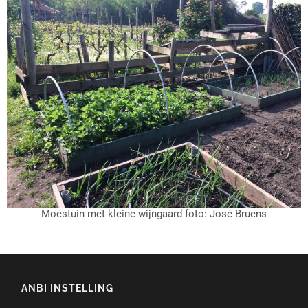
Moestuin met kleine wijngaard foto: José Bruens
ANBI INSTELLING