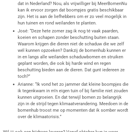
dat in Nederland? Nou, als vrijwilliger bij MeerBomenNu
kan ik ervoor zorgen dat boompjes gratis beschikbaar
zijn. Het is aan de liefhebbers om er zo veel mogelijk in
hun tuinen en rond weilanden te planten.
José: “Deze hete zomer zag ik nog té vaak paarden,
koeien en schapen zonder beschutting buiten staan.
Waarom krijgen die dieren niet de schaduw die we zelf
wél kunnen opzoeken? Dankzij de bomenhub kunnen er
in en langs alle weilanden schaduwbomen en struiken
geplant worden, die ook bij harde wind en regen
beschutting bieden aan de dieren. Dat gunt iedereen ze
toch?”
Arianne: “Ik vond het zo jammer dat kleine boompjes die
ik tegenkwam in m’n eigen tuin of bij familie niet zouden
kunnen uitgroeien. En dat terwijl bomen zo belangrijk
zijn in de strijd tegen klimaatverandering. Meedoen in de
bomenhub troost me op momenten dat ik somber wordt
over de klimaatcrisis.”