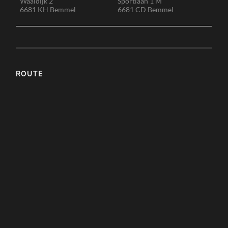
Waaldijk 2
Sportlaan 1 M
6681 KH Bemmel
6681 CD Bemmel
ROUTE