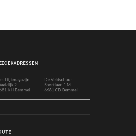
EZOEKADRESSEN
et Dijkmagazijn
De Veldschuur
aaldijk 2
Sportlaan 1 M
681 KH Bemmel
6681 CD Bemmel
OUTE