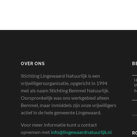
OVER ONS
B
Stichting Lingewaard Natuurlijk is een
H
vrijwilligersorganisatie, opgericht in 1994
W
met als naam Stichting Bemmel Natuurlijk.
6
Oorspronkelijk was ons werkgebied alleen
Bemmel, maar inmiddels zijn onze vrijwilligers
actief in de hele gemeente Lingewaard.
Voor meer informatie kunt u contact
opnemen met
info@lingewaardnatuurlijk.nl
R