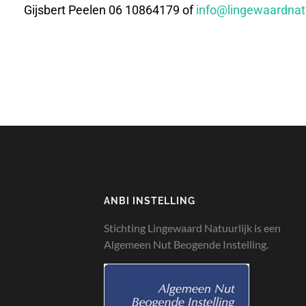
Gijsbert Peelen 06 10864179 of
info@lingewaardnatu
ANBI INSTELLING
Stichting Lingewaard Natuurlijk is een
Algemeen Nut Beogende Instelling.