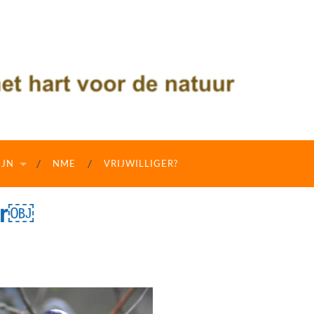
IJN
NME
VRIJWILLIGER?
er￼