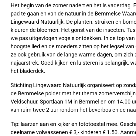
Het begin van de zomer nadert en het is vaderdag.
pad te gaan en van de natuur in de Bemmelse Waard
Lingewaard Natuurlijk. De planten, struiken en bomen
kleuren de bloemen. Het gonst van de insecten. Tus
we pas uitgevlogen vogels ontdekken. In de top va
hoogste lied en de moeders zitten op het legsel v
ze ook gebruik van de lange warme dagen, om zich al
najaarstrek. Goed kijken en luisteren is belangrijk, w
het bladerdek.
Stichting Lingewaard Natuurlijk organiseert op zon
de Bemmelse polder met het thema zomerverschijns
Veldschuur, Sportlaan 1M in Bemmel en om 14.00 u
van ruim twee 2 uur rondom het beverbos en de naa
Tip: laarzen aan en kijker en fototoestel mee. Gesch
deelname volwassenen € 3,- kinderen € 1.50. Aanmel