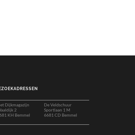
EZOEKADRESSEN
et Dijkmagazijn
De Veldschuur
aaldijk 2
Sportlaan 1 M
681 KH Bemmel
6681 CD Bemmel