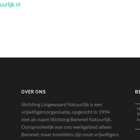
urlijk.nl
OVER ONS
B
Stichting Lingewaard Natuurlijk is een
H
vrijwilligersorganisatie, opgericht in 1994
W
met als naam Stichting Bemmel Natuurlijk.
6
Oorspronkelijk was ons werkgebied alleen
Bemmel, maar inmiddels zijn onze vrijwilligers