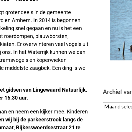
igt grotendeels in de gemeente
d en Arnhem. In 2014 is begonnen
kkeling snel gegaan en nu is het een
et roerdompen, blauwborsten,
ieten. Er overwinteren veel vogels uit
j ons. In het Waterrijk kunnen we dan
 kramsvogels en koperwieken
de middelste zaagbek. Een ding is wel
et gidsen van Lingewaard Natuurlijk.
Archief va
r 16.30 uur.
l aan en neem een kijker mee. Kinderen
n wij bij de parkeerstrook langs de
maat, Rijkerswoerdsestraat 21 te