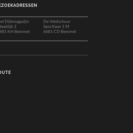
EZOEKADRESSEN
et Dijkmagazijn
De Veldschuur
aaldijk 2
Sportlaan 1 M
681 KH Bemmel
6681 CD Bemmel
OUTE