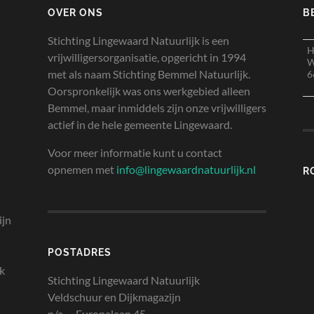
OVER ONS
B
Stichting Lingewaard Natuurlijk is een
H
vrijwilligersorganisatie, opgericht in 1994
W
met als naam Stichting Bemmel Natuurlijk.
6
Oorspronkelijk was ons werkgebied alleen
Bemmel, maar inmiddels zijn onze vrijwilligers
actief in de hele gemeente Lingewaard.
Voor meer informatie kunt u contact
opnemen met
info@lingewaardnatuurlijk.nl
R
ijn
POSTADRES
jk
Stichting Lingewaard Natuurlijk
Veldschuur en Dijkmagazijn
p/a Europalaan 45